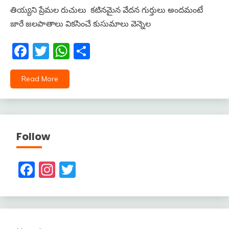
తియ్యని ప్రేమల రుచులు కటినమైన వేదన గుర్తులు అందమంటే
జారే జలపాతాలు వికసించే కుసుమాలు వెన్నెల
Facebook
Twitter
WhatsApp
Share
Read More
Follow
Facebook
Instagram
Twitter